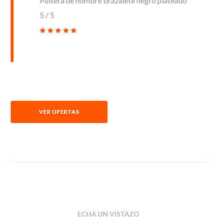
Pulsera de hombre brazalete negro plateado
5
/
5
VER OFERTAS
ECHA UN VISTAZO