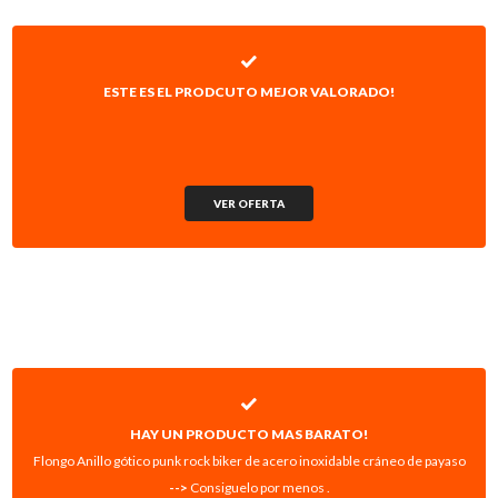
ESTE ES EL PRODCUTO MEJOR VALORADO!
VER OFERTA
HAY UN PRODUCTO MAS BARATO!
Flongo Anillo gótico punk rock biker de acero inoxidable cráneo de payaso
-->
Consiguelo por menos .