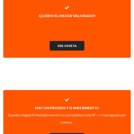
QUIERO EL MEJOR VALORADO!
VER OFERTA
HAY UN PRODUCTO MAS BARATO!
Soyntec Inpput N Teclado numérico con teléfono Voz IP
-->
Consiguelo por
menos .