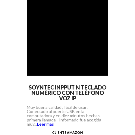
SOYNTEC INPPUT N TECLADO
NUMÉRICO CON TELÉFONO
VOZ IP
Muy buena calidad , fácil de usar .
Conectado al puerto USB en la
computadora y en diez minutos hechas
primera llamada - Informado fue acogida
muy...
Leer mas
CLIENTE AMAZON